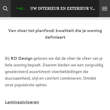
Ga
UW INTERIEUR EN EXTERIEUR VERFIJND TOT PERFECTIE
direct
naar
de
Van vloer tot planfond: kwaliteit die je woning
hoofdinhoud
definieert
Bij
RD Design
geloven we dat de vloer de sfeer van je
hele woning bepaalt. Daarom bieden we een zorgvuldig
geselecteerd assortiment vloerbekledingen die
duurzaamheid, stijl en comfort combineren. Ontdek
onze populairste opties.
Laminaatvloeren